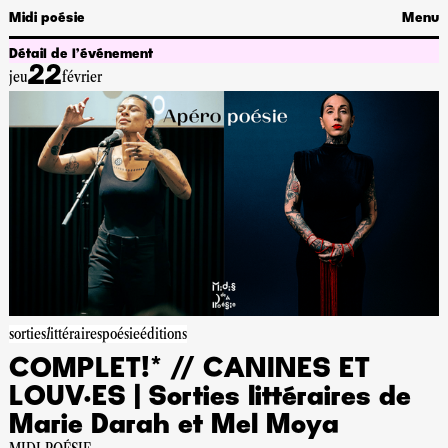
Midi poésie
Menu
Détail de l’événement
22
jeu
février
sortieslittéraires
poésie
éditions
COMPLET!* // CANINES ET
LOUV·ES | Sorties littéraires de
Marie Darah et Mel Moya