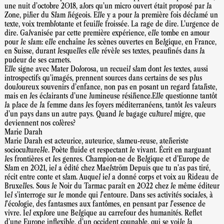
une nuit d’octobre 2018, alors qu’un micro ouvert était proposé par la
Zone, pilier du Slam liégeois. Elle y a pour la première fois déclamé un
texte, voix tremblotante et feuille froissée. La rage de dire. L’urgence de
dire. Galvanisée par cette première expérience, elle tombe en amour
pour le slam: elle enchaîne les scènes ouvertes en Belgique, en France,
en Suisse, durant lesquelles elle révèle ses textes, peaufinés dans la
pudeur de ses carnets.
Elle signe avec Mater Dolorosa, un recueil slam dont les textes, aussi
introspectifs qu’imagés, prennent sources dans certains de ses plus
douloureux souvenirs d’enfance, non pas en posant un regard fataliste,
mais en les éclairants d’une lumineuse résilience.Elle questionne tantôt
la place de la femme dans les foyers méditerranéens, tantôt les valeurs
d’un pays dans un autre pays. Quand le bagage culturel migre, que
deviennent nos colères?
Marie Darah
Marie Darah est acteurice, auteurice, slameu-reuse, atelieriste
socioculturel·le. Poète fluide et respectant le vivant. Écrit en narguant
les frontières et les genres. Champion·ne de Belgique et d’Europe de
Slam en 2021, iel a édité chez Maelström Depuis que tu n’as pas tiré,
récit entre conte et slam. Auquel iel a donné corps et voix au Rideau de
Bruxelles. Sous le Noir du Tarmac paraît en 2022 chez le même éditeur
Iel s’interroge sur le monde qui l’entoure. Dans ses activités sociales, à
l’écologie, des fantasmes aux fantômes, en pensant par l’essence de
vivre. Iel explore une Belgique au carrefour des humanités. Reflet
d’une Europe inflexible, d’un occident coupable, qui se voile la