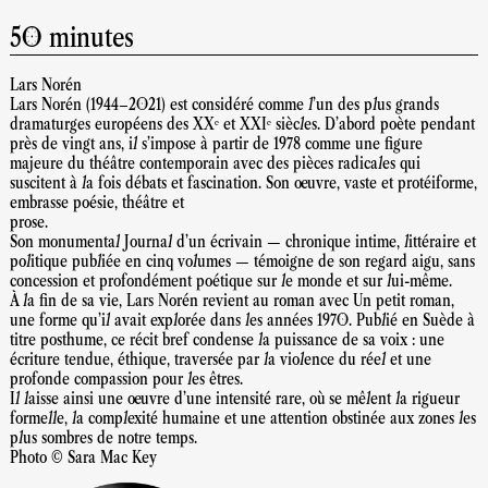
50 minutes
Lars Norén
Lars Norén (1944–2021) est considéré comme l’un des plus grands
dramaturges européens des XXᵉ et XXIᵉ siècles. D’abord poète pendant
près de vingt ans, il s’impose à partir de 1978 comme une figure
majeure du théâtre contemporain avec des pièces radicales qui
suscitent à la fois débats et fascination. Son œuvre, vaste et protéiforme,
embrasse poésie, théâtre et
prose.
Son monumental Journal d’un écrivain — chronique intime, littéraire et
politique publiée en cinq volumes — témoigne de son regard aigu, sans
concession et profondément poétique sur le monde et sur lui-même.
À la fin de sa vie, Lars Norén revient au roman avec Un petit roman,
une forme qu’il avait explorée dans les années 1970. Publié en Suède à
titre posthume, ce récit bref condense la puissance de sa voix : une
écriture tendue, éthique, traversée par la violence du réel et une
profonde compassion pour les êtres.
Il laisse ainsi une œuvre d’une intensité rare, où se mêlent la rigueur
formelle, la complexité humaine et une attention obstinée aux zones les
plus sombres de notre temps.
Photo © Sara Mac Key