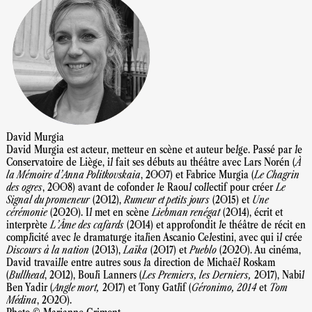
David Murgia
David Murgia est acteur, metteur en scène et auteur belge. Passé par le
Conservatoire de Liège, il fait ses débuts au théâtre avec Lars Norén (
À
la Mémoire d’Anna Politkovskaia
, 2007) et Fabrice Murgia (
Le Chagrin
des ogres
, 2008) avant de cofonder le Raoul collectif pour créer
Le
Signal du promeneur
(2012),
Rumeur et petits jours
(2015) et
Une
cérémonie
(2020). Il met en scène
Liebman renégat
(2014), écrit et
interprète
L’Âme des cafards
(2014) et approfondit le théâtre de récit en
complicité avec le dramaturge italien Ascanio Celestini, avec qui il crée
Discours à la nation
(2013),
Laïka
(2017) et
Pueblo
(2020). Au cinéma,
David travaille entre autres sous la direction de Michaël Roskam
(
Bullhead
, 2012), Bouli Lanners (
Les Premiers, les Derniers,
2017), Nabil
Ben Yadir (
Angle mort,
2017) et Tony Gatlif (
Géronimo, 2014
et
Tom
Médina
, 2020).