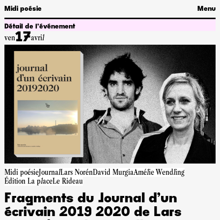
Midi poésie
Menu
Détail de l’événement
17
ven
avril
Midi poésie
Journal
Lars Norén
David Murgia
Amélie Wendling
Édition La place
Le Rideau
Fragments du Journal d’un
écrivain 2019 2020 de Lars