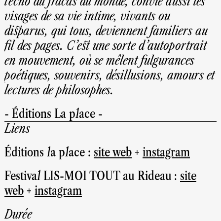
l'écho du fracas du monde, convie aussi les
visages de sa vie intime, vivants ou
disparus, qui tous, deviennent familiers au
fil des pages. C’est une sorte d’autoportrait
en mouvement, où se mêlent fulgurances
poétiques, souvenirs, désillusions, amours et
lectures de philosophes.
- Éditions La place -
Liens
Éditions la place :
site web
+
instagram
Festival LIS-MOI TOUT au Rideau :
site
web
+
instagram
Durée