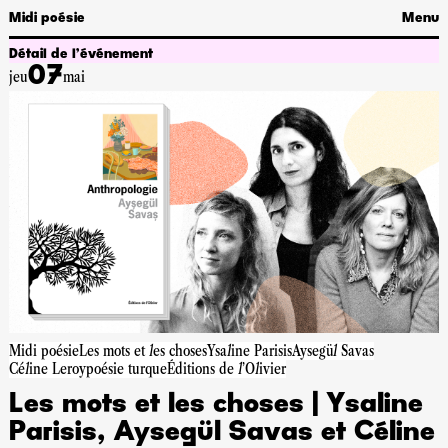
Midi poésie
Menu
Détail de l’événement
07
jeu
mai
Midi poésie
Les mots et les choses
Ysaline Parisis
Aysegül Savas
Céline Leroy
poésie turque
Éditions de l'Olivier
Les mots et les choses | Ysaline
Parisis, Aysegül Savas et Céline