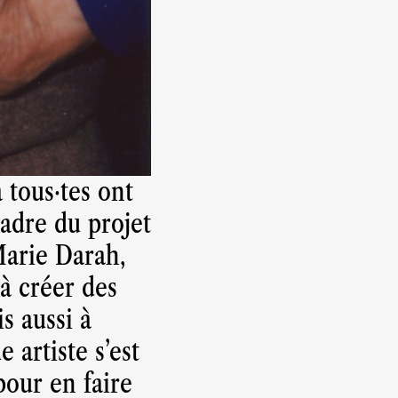
à tous·tes ont
cadre du projet
Marie Darah,
 à créer des
s aussi à
 artiste s'est
our en faire