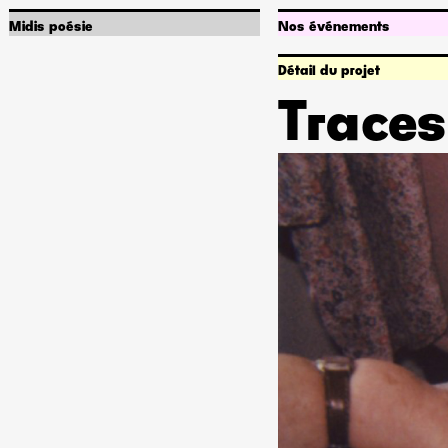
Midis poésie
Nos événements
Qui sommes-nous ?
Programmation
Infos pratiques
Abonnements
Détail du projet
Artiste associé•e
Captures sonores
Partenariats
Accessibilité
Traces
Offres d'emploi
Poetik Bazar
Rechercher