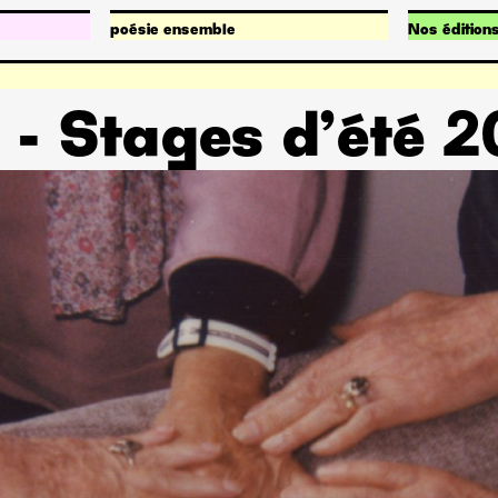
poésie ensemble
Nos édition
Qu’est-ce que poésie ensemble ?
Publication
Nos projets
Fonds de po
 - Stages d’été 