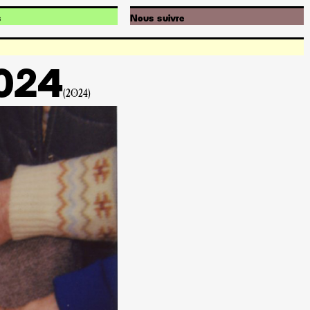
s
Nous suivre
s
Instagram
ésie
Facebook
Soundcloud
Youtube
2024
Newsletter
(2024)