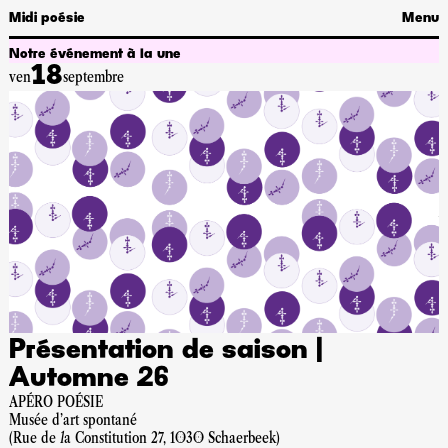
Midi poésie
Menu
Notre événement à la une
18
ven
septembre
P
d
7
A
2
M
p
Présentation de saison |
Automne 26
APÉRO POÉSIE
Musée d'art spontané
(Rue de la Constitution 27, 1030 Schaerbeek)