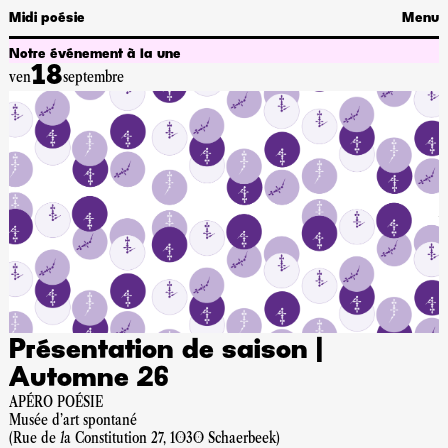
Midi poésie
Menu
Notre événement à la une
18
ven
septembre
P
d
7
A
2
M
p
Présentation de saison |
Automne 26
APÉRO POÉSIE
Musée d'art spontané
(Rue de la Constitution 27, 1030 Schaerbeek)