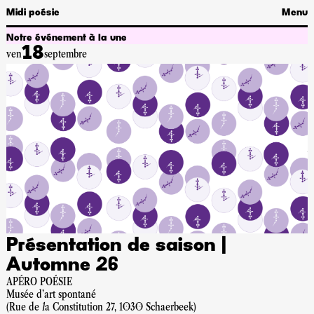
Midi poésie
Menu
Notre événement à la une
18
ven
septembre
P
d
7
A
2
M
p
Présentation de saison |
Automne 26
APÉRO POÉSIE
Musée d'art spontané
(Rue de la Constitution 27, 1030 Schaerbeek)