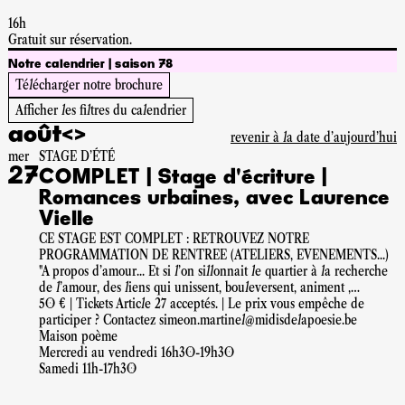
16h
Gratuit sur réservation.
Notre calendrier | saison 78
Télécharger notre brochure
Afficher les filtres du calendrier
août
<
>
revenir à la date d'aujourd'hui
mer
STAGE D'ÉTÉ
27
COMPLET | Stage d'écriture |
Romances urbaines, avec Laurence
Vielle
CE STAGE EST COMPLET : RETROUVEZ NOTRE
PROGRAMMATION DE RENTREE (ATELIERS, EVENEMENTS...)
"A propos d'amour... Et si l'on sillonnait le quartier à la recherche
de l'amour, des liens qui unissent, bouleversent, animent ,
Et si l'on demandait aux habitant.e.s de nous raconter leur plus
50 € | Tickets Article 27 acceptés. | Le prix vous empêche de
belle histoire d'amour ?
participer ? Contactez simeon.martinel@midisdelapoesie.be
Et quels amours impriment la vie de notre cité ? Et d'abord, pour
Maison poème
toi, l'amour, c'est quoi ?" Laurence Vielle Cet été, nos stages
Mercredi au vendredi 16h30-19h30
d'écriture sondent l'amour sous toutes ses formes, avec
Samedi 11h-17h30
All about
love
de la militante bell hooks comme livre de chevet. 4 sessions
d'ateliers d'écriture pour récolter et raconter l'amour dans la ville